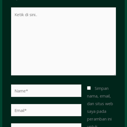
Ketik
di
sini..
Name*
Simpan
nama, email,
dan situs web
Email*
saya pada
peramban ini
untuk
Situs