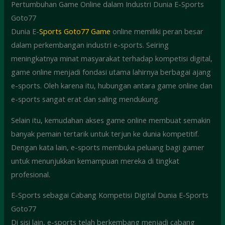
Pertumbuhan Game Online dalam Industri Dunia E-Sports
Goto77
Dunia E-
Sports Goto77 Game
online memiliki peran besar
dalam perkembangan industri e-sports. Seiring
meningkatnya minat masyarakat terhadap kompetisi digital,
game online menjadi fondasi utama lahirnya berbagai ajang
e-sports. Oleh karena itu, hubungan antara game online dan
e-sports sangat erat dan saling mendukung.
Selain itu, kemudahan akses game online membuat semakin
banyak pemain tertarik untuk terjun ke dunia kompetitif.
Dengan kata lain, e-sports membuka peluang bagi gamer
untuk menunjukkan kemampuan mereka di tingkat
profesional.
E-Sports sebagai Cabang Kompetisi Digital Dunia E-Sports
Goto77
Di sisi lain, e-sports telah berkembang menjadi cabang