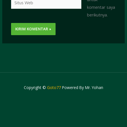
komentar saya
Web
berikutnya.
Copyright ©
Goto77
Powered By Mr. Yohan