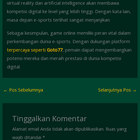
virtual reality dan artificial intelligence akan membawa
kompetisi digital ke level yang lebih tinggi. Dengan kata lain,
masa depan e-sports terlihat sangat menjanjikan.
Sebagai kesimpulan, game online memiliki peran vital dalam
perkembangan dunia e-sports. Dengan dukungan platform
terpercaya seperti
Goto77
, pemain dapat mengembangkan
potensi mereka dan meraih prestasi di dunia kompetisi
digital.
←
Pos Sebelumnya
Selanjutnya Pos
→
Tinggalkan Komentar
Alamat email Anda tidak akan dipublikasikan.
Ruas yang
wajib ditandai
*