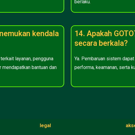
berlaku.
menemukan kendala
14. Apakah GOTO
secara berkala?
terkait layanan, pengguna
Ya. Pembaruan sistem dapat 
r mendapatkan bantuan dan
performa, keamanan, serta k
legal
aks