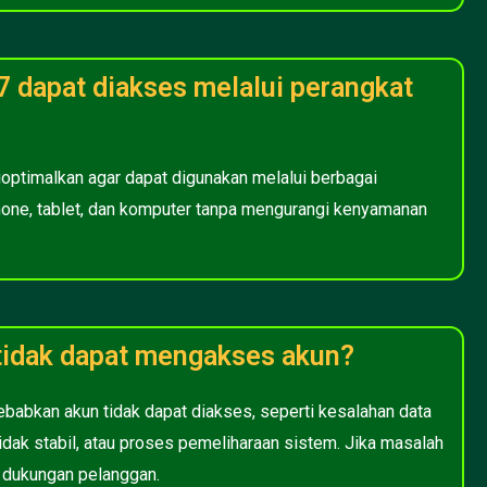
 dapat diakses melalui perangkat
ioptimalkan agar dapat digunakan melalui berbagai
one, tablet, dan komputer tanpa mengurangi kenyamanan
tidak dapat mengakses akun?
babkan akun tidak dapat diakses, seperti kesalahan data
tidak stabil, atau proses pemeliharaan sistem. Jika masalah
m dukungan pelanggan.