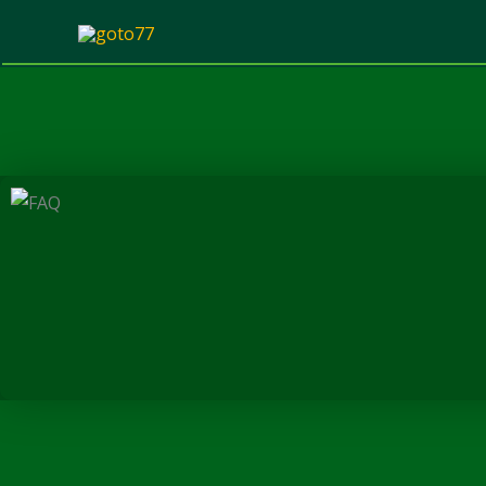
Lewati
ke
konten