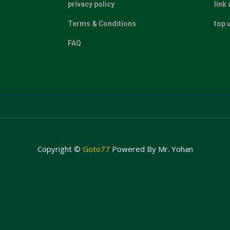
privacy policy
link 
Terms & Conditions
top 
FAQ
Copyright ©
Goto77
Powered By Mr. Yohan