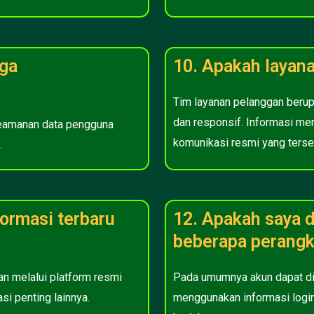
aga
10. Apakah layana
Tim layanan pelanggan beru
dan responsif. Informasi men
keamanan data pengguna
komunikasi resmi yang tersed
.
ormasi terbaru
12. Apakah saya 
beberapa perangk
n melalui platform resmi
Pada umumnya akun dapat di
i penting lainnya.
menggunakan informasi logi