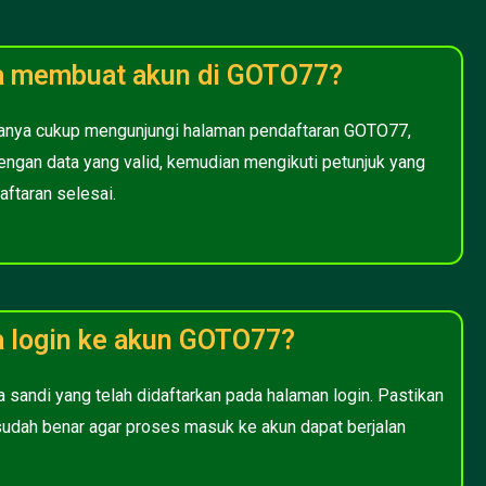
ra membuat akun di GOTO77?
anya cukup mengunjungi halaman pendaftaran GOTO77,
dengan data yang valid, kemudian mengikuti petunjuk yang
ftaran selesai.
a login ke akun GOTO77?
sandi yang telah didaftarkan pada halaman login. Pastikan
udah benar agar proses masuk ke akun dapat berjalan