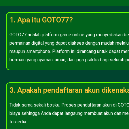
1. Apa itu GOTO77?
GOTO77 adalah platform game online yang menyediakan berb
permainan digital yang dapat diakses dengan mudah melalu
maupun smartphone. Platform ini dirancang untuk dapat m
bermain yang nyaman, aman, dan juga praktis bagi seluruh 
3. Apakah pendaftaran akun dikenak
Tidak sama sekali bosku. Proses pendaftaran akun di GOTO
biaya sehingga Anda dapat langsung membuat akun dan me
tersedia.