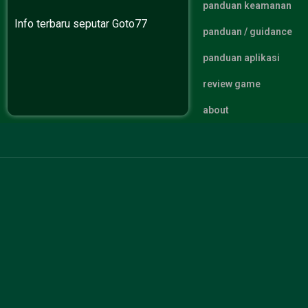
panduan keamanan
Info terbaru seputar Goto77
panduan / guidance
panduan aplikasi
review game
about