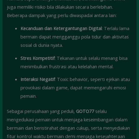
juga memiliki risiko bila dilakukan secara berlebihan.
Beberapa dampak yang perlu diwaspadai antara lain:
Kecanduan dan Ketergantungan Digital
: Terlalu lama
bermain dapat mengganggu pola tidur dan aktivitas
sosial di dunia nyata.
Stres Kompetitif
: Tekanan untuk selalu menang bisa
menimbulkan frustrasi atau kelelahan mental.
Interaksi Negatif
: Toxic behavior, seperti ejekan atau
provokasi dalam game, dapat memengaruhi emosi
pemain.
Sebagai perusahaan yang peduli,
GOTO77
selalu
mengedukasi pemain untuk menjaga keseimbangan dalam
bermain dan beristirahat dengan cukup, serta menyediakan
fitur kontrol waktu bermain demi menjaga kesejahteraan