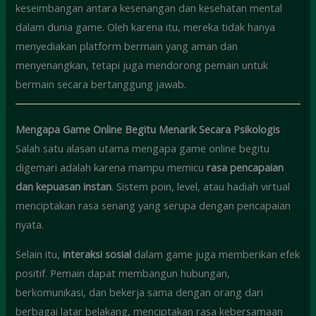
keseimbangan antara kesenangan dan kesehatan mental
dalam dunia game. Oleh karena itu, mereka tidak hanya
menyediakan platform bermain yang aman dan
menyenangkan, tetapi juga mendorong pemain untuk
bermain secara bertanggung jawab.
Mengapa Game Online Begitu Menarik Secara Psikologis
Salah satu alasan utama mengapa game online begitu
digemari adalah karena mampu memicu
rasa pencapaian
dan kepuasan instan
. Sistem poin, level, atau hadiah virtual
menciptakan rasa senang yang serupa dengan pencapaian
nyata.
Selain itu,
interaksi sosial
dalam game juga memberikan efek
positif. Pemain dapat membangun hubungan,
berkomunikasi, dan bekerja sama dengan orang dari
berbagai latar belakang, menciptakan rasa kebersamaan