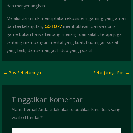
dan menyenangkan.
Melalui visi untuk menciptakan ekosistem gaming yang aman
dan berkelanjutan,
GOTO77
membuktikan bahwa dunia
game bukan hanya tentang menang dan kalah, tetapi juga
tentang membangun mental yang kuat, hubungan sosial
yang baik, dan semangat hidup yang positif.
←
Pos Sebelumnya
Selanjutnya Pos
→
Tinggalkan Komentar
Alamat email Anda tidak akan dipublikasikan.
Ruas yang
wajib ditandai
*
Ketik