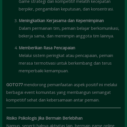
Game strategi dan kompetitif melatih kecepatan
berpikir, pengambilan keputusan, dan konsentrasi.
Meningkatkan Kerjasama dan Kepemimpinan
Dalam permainan tim, pemain belajar berkomunikasi,
bekerja sama, dan memimpin anggota tim lainnya.
Memberikan Rasa Pencapaian
Melalui sistem peringkat atau pencapaian, pemain
merasa termotivasi untuk berkembang dan terus
memperbaiki kemampuan.
GOTO77
mendorong pemanfaatan aspek positif ini melalui
berbagai event komunitas yang membangun semangat
kompetitif sehat dan kebersamaan antar pemain.
Risiko Psikologis Jika Bermain Berlebihan
Namun, seperti halnya aktivitas lain, bermain game online