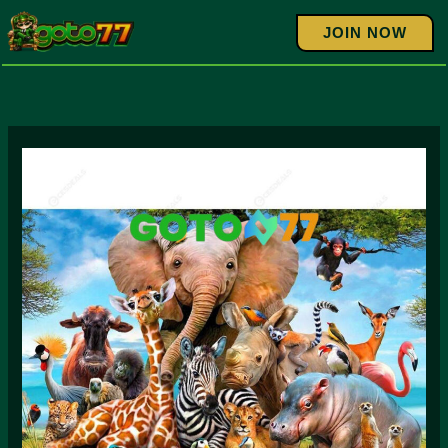
Lewati
JOIN NOW
ke
konten