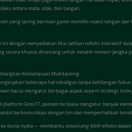
leks antara mata, otak, dan tangan.
n yang sering bermain game memiliki reaksi tangan dan ko
 dengan menyediakan fitur latihan refleks interaktif dala
ang secara khusus dirancang untuk melatih memori jangka
bangkan Kemampuan Multitasking
ngerjakan beberapa hal sekaligus tanpa kehilangan foku
n harus mengatur berbagai aspek seperti strategi, komun
i platform Goto77, pemain terbiasa mengatur banyak ele
ambil berkomunikasi dengan tim dan memperhatikan kondisi
ke dunia nyata — membantu seseorang lebih efisien dalam 