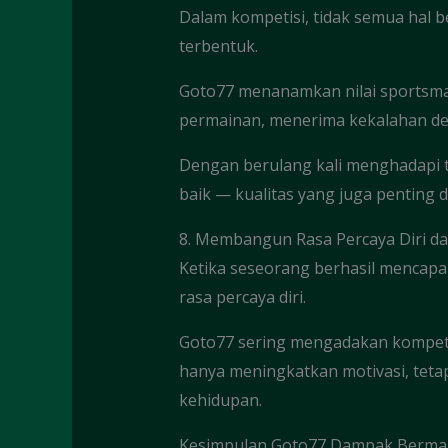
Dalam kompetisi, tidak semua hal b
terbentuk.
Goto77 menanamkan nilai sportsman
permainan, menerima kekalahan den
Dengan berulang kali menghadapi 
baik — kualitas yang juga penting d
8. Membangun Rasa Percaya Diri da
Ketika seseorang berhasil mencapa
rasa percaya diri.
Goto77 sering mengadakan kompeti
hanya meningkatkan motivasi, tetap
kehidupan.
Kesimpulan Goto77 Dampak Berma