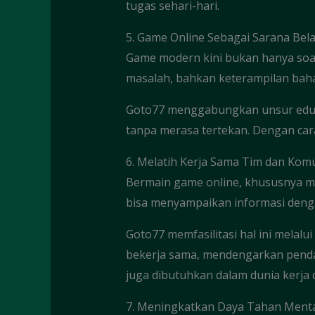
tugas sehari-hari.
5. Game Online Sebagai Sarana Be
Game modern kini bukan hanya soal
masalah, bahkan keterampilan bah
Goto77 menggabungkan unsur eduka
tanpa merasa tertekan. Dengan car
6. Melatih Kerja Sama Tim dan Komu
Bermain game online, khususnya mu
bisa menyampaikan informasi dengan 
Goto77 memfasilitasi hal ini melalu
bekerja sama, mendengarkan penda
juga dibutuhkan dalam dunia kerja d
7. Meningkatkan Daya Tahan Menta