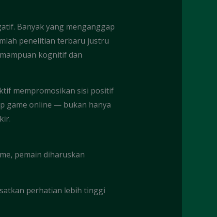
gatif. Banyak yang menganggap
ah penelitian terbaru justru
emampuan kognitif dan
ktif mempromosikan sisi positif
ap game online — bukan hanya
ir.
ame, pemain diharuskan
atkan perhatian lebih tinggi