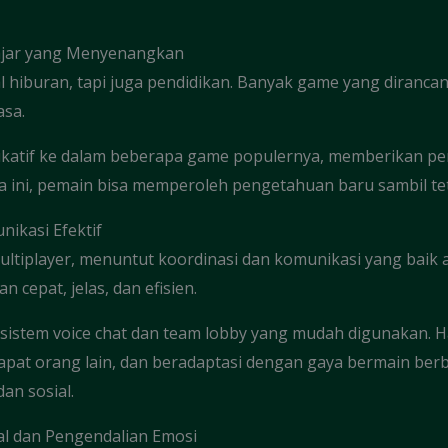
lajar yang Menyenangkan
 hiburan, tapi juga pendidikan. Banyak game yang diranca
asa.
tif ke dalam beberapa game populernya, memberikan pema
a ini, pemain bisa memperoleh pengetahuan baru sambil t
nikasi Efektif
ltiplayer, menuntut koordinasi dan komunikasi yang baik 
cepat, jelas, dan efisien.
i sistem voice chat dan team lobby yang mudah digunakan. H
pat orang lain, dan beradaptasi dengan gaya bermain ber
an sosial.
l dan Pengendalian Emosi