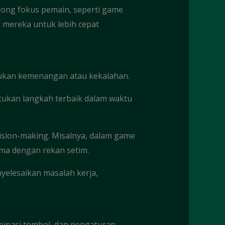
ong fokus pemain, seperti game
ak mereka untuk lebih cepat
ukan kemenangan atau kekalahan.
tukan langkah terbaik dalam waktu
sion-making. Misalnya, dalam game
ama dengan rekan setim.
yelesaikan masalah kerja,
binasi tombol, dan pengaturan