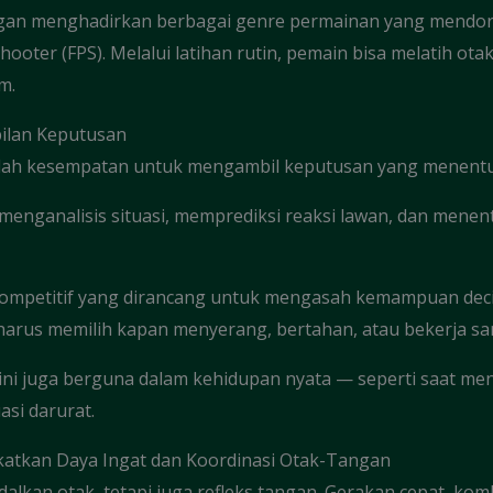
gan menghadirkan berbagai genre permainan yang mendor
shooter (FPS). Melalui latihan rutin, pemain bisa melatih ot
m.
lan Keputusan
dalah kesempatan untuk mengambil keputusan yang menent
menganalisis situasi, memprediksi reaksi lawan, dan menen
kompetitif yang dirancang untuk mengasah kemampuan deci
n harus memilih kapan menyerang, bertahan, atau bekerja s
 ini juga berguna dalam kehidupan nyata — seperti saat men
asi darurat.
atkan Daya Ingat dan Koordinasi Otak-Tangan
lkan otak, tetapi juga refleks tangan. Gerakan cepat, kom