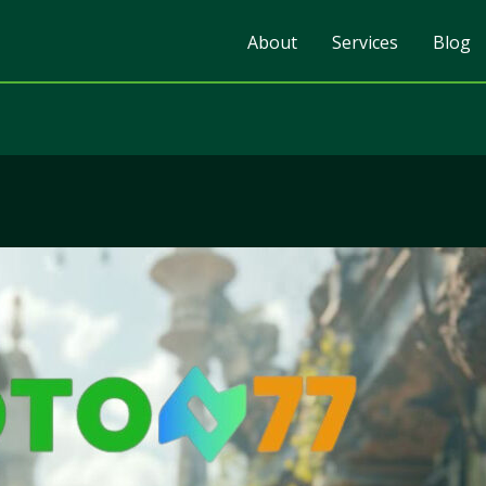
About
Services
Blog