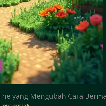
ne yang Mengubah Cara Berma
yhandy sismandi