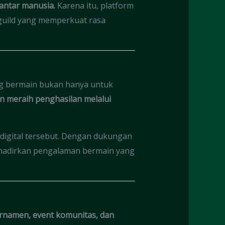
antar manusia.
Karena itu, platform
m guild yang memperkuat rasa
ang bermain bukan hanya untuk
 meraih penghasilan melalui
igital tersebut. Dengan dukungan
nghadirkan pengalaman bermain yang
rnamen, event komunitas, dan