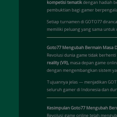
kompetisi tematik
dengan hadiah bes
pembuktian bagi gamer berpengal
Setiap turnamen di GOTO77 diranca
memiliki peluang yang sama untuk
Goto77 Mengubah Bermain
Masa 
Revolusi dunia game tidak berhenti
reality (VR),
masa depan game online 
dengan mengembangkan sistem yang
Tujuannya jelas — menjadikan GOT
seluruh gamer di Indonesia dan dun
Kesimpulan Goto77 Mengubah Ber
Revolusi game online telah mengub