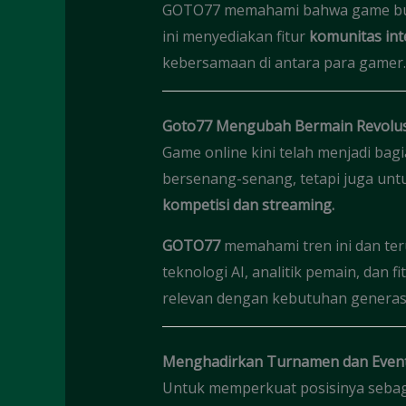
GOTO77 memahami bahwa game buka
ini menyediakan fitur
komunitas int
kebersamaan di antara para gamer.
Goto77 Mengubah Bermain
Revolu
Game online kini telah menjadi bag
bersenang-senang, tetapi juga un
kompetisi dan streaming.
GOTO77
memahami tren ini dan te
teknologi AI, analitik pemain, dan
relevan dengan kebutuhan generas
Menghadirkan Turnamen dan Event 
Untuk memperkuat posisinya sebaga