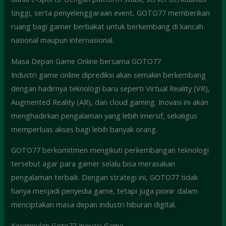
tinggi, serta penyelenggaraan event, GOTO77 memberikan
ruang bagi gamer berbakat untuk berkembang di kancah
nasional maupun internasional.
Masa Depan Game Online bersama GOTO77
Industri game online diprediksi akan semakin berkembang
dengan hadirnya teknologi baru seperti Virtual Reality (VR),
Augmented Reality (AR), dan cloud gaming. Inovasi ini akan
menghadirkan pengalaman yang lebih imersif, sekaligus
memperluas akses bagi lebih banyak orang.
GOTO77 berkomitmen mengikuti perkembangan teknologi
tersebut agar para gamer selalu bisa merasakan
pengalaman terbaik. Dengan strategi ini, GOTO77 tidak
hanya menjadi penyedia game, tetapi juga pionir dalam
menciptakan masa depan industri hiburan digital.
Kesimpulan Goto77 Inovasi Game