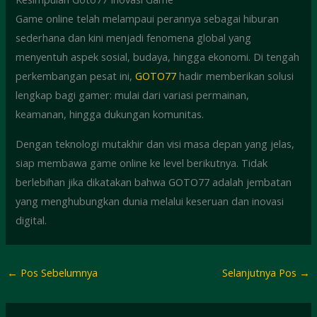
Game online telah melampaui perannya sebagai hiburan
sederhana dan kini menjadi fenomena global yang
menyentuh aspek sosial, budaya, hingga ekonomi. Di tengah
perkembangan pesat ini,
GOTO77
hadir memberikan solusi
lengkap bagi gamer: mulai dari variasi permainan,
keamanan, hingga dukungan komunitas.
Dengan teknologi mutakhir dan visi masa depan yang jelas,
siap membawa game online ke level berikutnya. Tidak
berlebihan jika dikatakan bahwa GOTO77 adalah jembatan
yang menghubungkan dunia melalui keseruan dan inovasi
digital.
←
Pos Sebelumnya
Selanjutnya Pos
→