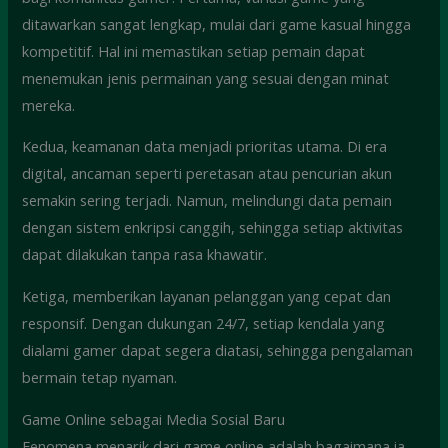
ditawarkan sangat lengkap, mulai dari game kasual hingga
kompetitif. Hal ini memastikan setiap pemain dapat
menemukan jenis permainan yang sesuai dengan minat
mereka.
Kedua, keamanan data menjadi prioritas utama. Di era
digital, ancaman seperti peretasan atau pencurian akun
semakin sering terjadi. Namun, melindungi data pemain
dengan sistem enkripsi canggih, sehingga setiap aktivitas
dapat dilakukan tanpa rasa khawatir.
Ketiga, memberikan layanan pelanggan yang cepat dan
responsif. Dengan dukungan 24/7, setiap kendala yang
dialami gamer dapat segera diatasi, sehingga pengalaman
bermain tetap nyaman.
Game Online sebagai Media Sosial Baru
Fenomena menarik dari game online adalah bagaimana ia