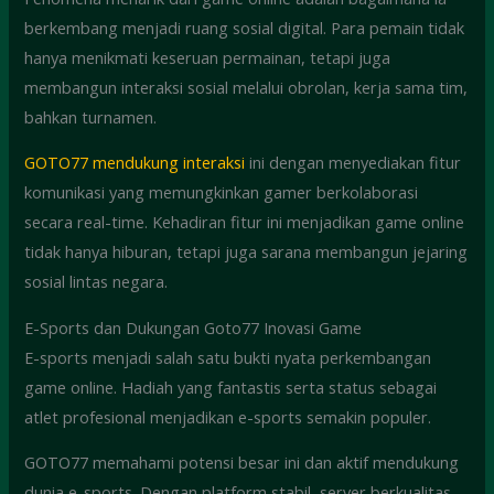
berkembang menjadi ruang sosial digital. Para pemain tidak
hanya menikmati keseruan permainan, tetapi juga
membangun interaksi sosial melalui obrolan, kerja sama tim,
bahkan turnamen.
GOTO77 mendukung interaksi
ini dengan menyediakan fitur
komunikasi yang memungkinkan gamer berkolaborasi
secara real-time. Kehadiran fitur ini menjadikan game online
tidak hanya hiburan, tetapi juga sarana membangun jejaring
sosial lintas negara.
E-Sports dan Dukungan Goto77 Inovasi Game
E-sports menjadi salah satu bukti nyata perkembangan
game online. Hadiah yang fantastis serta status sebagai
atlet profesional menjadikan e-sports semakin populer.
GOTO77 memahami potensi besar ini dan aktif mendukung
dunia e-sports. Dengan platform stabil, server berkualitas