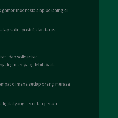
gamer Indonesia siap bersaing di
ap solid, positif, dan terus
s, dan solidaritas.
njadi gamer yang lebih baik.
tempat di mana setiap orang merasa
 digital yang seru dan penuh