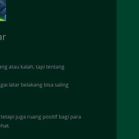
ar
g atau kalah, tapi tentang
ai latar belakang bisa saling
etapi juga ruang positif bagi para
hat.