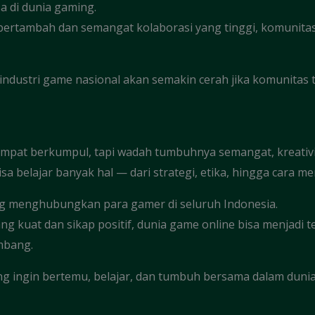
sa di dunia gaming.
ertambah dan semangat kolaborasi yang tinggi, komunitas 
dustri game nasional akan semakin cerah jika komunitas tet
pat berkumpul, tapi wadah tumbuhnya semangat, kreativita
sa belajar banyak hal — dari strategi, etika, hingga cara me
g menghubungkan para gamer di seluruh Indonesia.
g kuat dan sikap positif, dunia game online bisa menjadi 
embang.
g ingin bertemu, belajar, dan tumbuh bersama dalam dunia