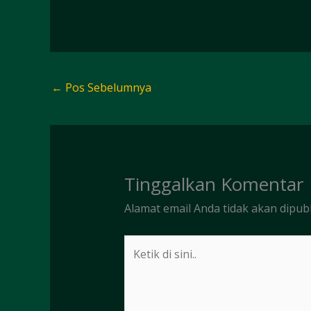
←
Pos Sebelumnya
Tinggalkan Komentar
Alamat email Anda tidak akan dipubl
Ketik
di
sini..