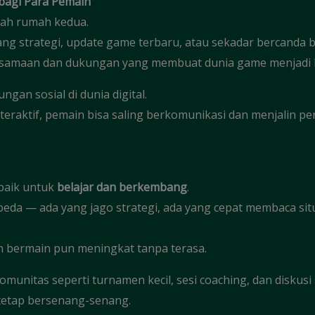
bagi Para Pemain
lah rumah kedua.
ang strategi, update game terbaru, atau sekadar bercanda 
rsamaan dan dukungan yang membuat dunia game menjadi 
an sosial di dunia digital.
teraktif, pemain bisa saling berkomunikasi dan menjalin p
baik untuk
belajar dan berkembang
.
eda — ada yang jago strategi, ada yang cepat membaca situa
 bermain pun meningkat tanpa terasa.
unitas seperti turnamen kecil, sesi coaching, dan diskusi 
etap bersenang-senang.