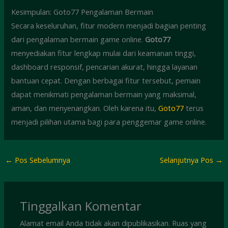
Kesimpulan: Goto77 Pengalaman Bermain
Secara keseluruhan, fitur modern menjadi bagian penting
dari pengalaman bermain game online.
Goto77
menyediakan fitur lengkap mulai dari keamanan tinggi,
dashboard responsif, pencarian akurat, hingga layanan
bantuan cepat. Dengan berbagai fitur tersebut, pemain
dapat menikmati pengalaman bermain yang maksimal,
aman, dan menyenangkan. Oleh karena itu,
Goto77
terus
menjadi pilihan utama bagi para penggemar game online.
←
Pos Sebelumnya
Selanjutnya Pos
→
Tinggalkan Komentar
Alamat email Anda tidak akan dipublikasikan.
Ruas yang