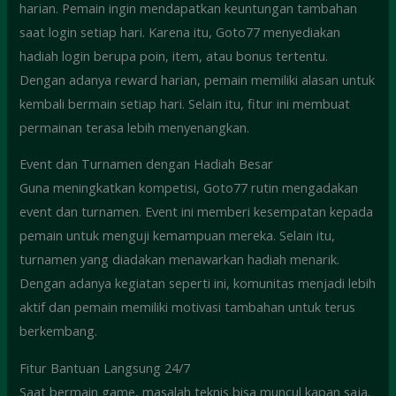
harian. Pemain ingin mendapatkan keuntungan tambahan
saat login setiap hari. Karena itu, Goto77 menyediakan
hadiah login berupa poin, item, atau bonus tertentu.
Dengan adanya reward harian, pemain memiliki alasan untuk
kembali bermain setiap hari. Selain itu, fitur ini membuat
permainan terasa lebih menyenangkan.
Event dan Turnamen dengan Hadiah Besar
Guna meningkatkan kompetisi, Goto77 rutin mengadakan
event dan turnamen. Event ini memberi kesempatan kepada
pemain untuk menguji kemampuan mereka. Selain itu,
turnamen yang diadakan menawarkan hadiah menarik.
Dengan adanya kegiatan seperti ini, komunitas menjadi lebih
aktif dan pemain memiliki motivasi tambahan untuk terus
berkembang.
Fitur Bantuan Langsung 24/7
Saat bermain game, masalah teknis bisa muncul kapan saja.