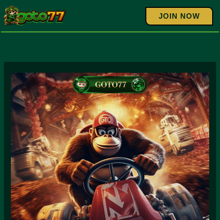
Lewati
JOIN NOW
ke
konten