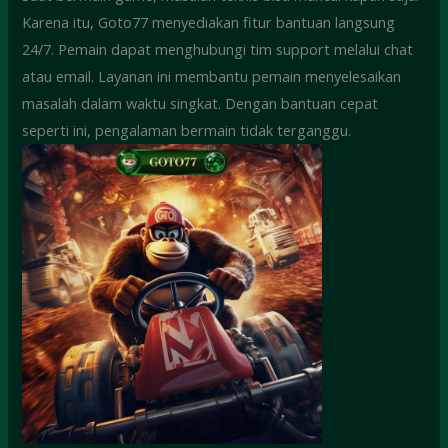
Karena itu, Goto77 menyediakan fitur bantuan langsung
24/7. Pemain dapat menghubungi tim support melalui chat
atau email. Layanan ini membantu pemain menyelesaikan
masalah dalam waktu singkat. Dengan bantuan cepat
seperti ini, pengalaman bermain tidak terganggu.