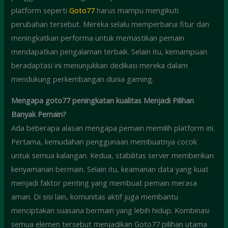
platform seperti
Goto77
harus mampu mengikuti
perubahan tersebut. Mereka selalu memperbarui fitur dan
meningkatkan performa untuk memastikan pemain
mendapatkan pengalaman terbaik. Selain itu, kemampuan
beradaptasi ini menunjukkan dedikasi mereka dalam
mendukung perkembangan dunia gaming.
Mengapa goto77 peningkatan kualitas Menjadi Pilihan
Banyak Pemain?
Ada beberapa alasan mengapa pemain memilih platform ini.
Pertama, kemudahan penggunaan membuatnya cocok
untuk semua kalangan. Kedua, stabilitas server memberikan
kenyamanan bermain. Selain itu, keamanan data yang kuat
menjadi faktor penting yang membuat pemain merasa
aman. Di sisi lain, komunitas aktif juga membantu
menciptakan suasana bermain yang lebih hidup. Kombinasi
semua elemen tersebut menjadikan Goto77 pilihan utama