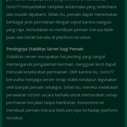
Goto77 menyediakan tampilan antarmuka yang sederhana
dan mudah dipahami. Selain itu, pemain dapat menemukan
berbagai jenis permainan dengan cepat karena navigasi
yang rapi. Kemudahan ini membuat pemain merasa lebih
puas dan betah berada di platform tersebut.
Pentingnya Stabilitas Server bagi Pemain
Stabilitas server merupakan hal penting yang sangat
memengaruhi pengalaman bermain. Gangguan kecil dapat
merusak keseluruhan permainan. Oleh karena itu, Goto77
berusaha menjaga server tetap stabil meskipun digunakan
oleh banyak pemain sekaligus. Selain itu, mereka melakukan
perawatan sistem secara berkala untuk memastikan setiap
permainan berjalan tanpa hambatan. Konsistensi ini
membuat pemain merasa lebih percaya terhadap platform
tersebut.