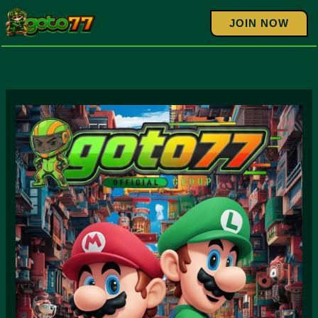
Lewati
JOIN NOW
ke
konten