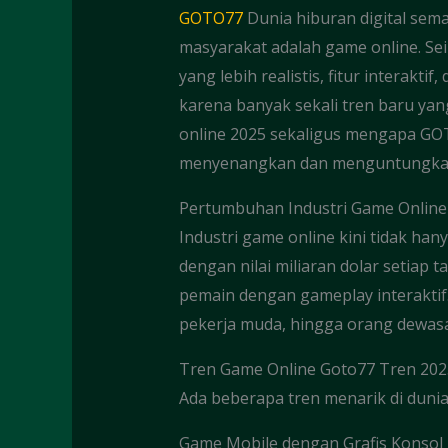
GOTO77
Dunia hiburan digital sema
masyarakat adalah game online. Sei
yang lebih realistis, fitur intera
karena banyak sekali tren baru ya
online 2025 sekaligus mengapa GOT
menyenangkan dan menguntungka
Pertumbuhan Industri Game Online
Industri game online kini tidak han
dengan nilai miliaran dolar setia
pemain dengan gameplay interaktif.
pekerja muda, hingga orang dewasa
Tren Game Online Goto77 Tren 202
Ada beberapa tren menarik di dunia
Game Mobile dengan Grafis Konsol