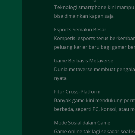
Teknologi smartphone kini mampu me
bisa dimainkan kapan saja.
Esports Semakin Besar
Kompetisi esports terus berkemban
peluang karier baru bagi gamer be
Game Berbasis Metaverse
Dunia metaverse membuat pengalama
nyata.
Fitur Cross-Platform
Banyak game kini mendukung perma
berbeda, seperti PC, konsol, atau m
Mode Sosial dalam Game
Game online tak lagi sekadar soal k