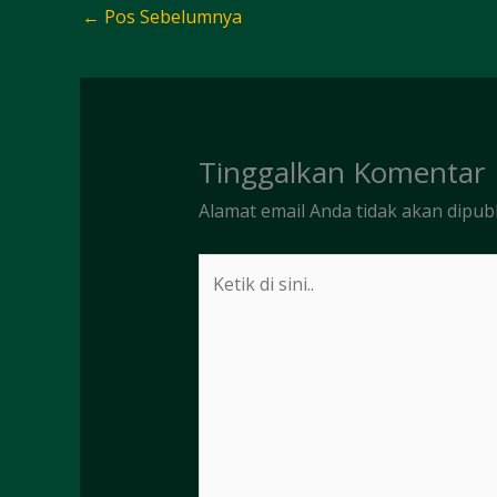
←
Pos Sebelumnya
Tinggalkan Komentar
Alamat email Anda tidak akan dipubl
Ketik
di
sini..