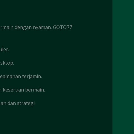
bermain dengan nyaman. GOTO77
ler.
sktop.
keamanan terjamin.
 keseruan bermain.
n dan strategi.