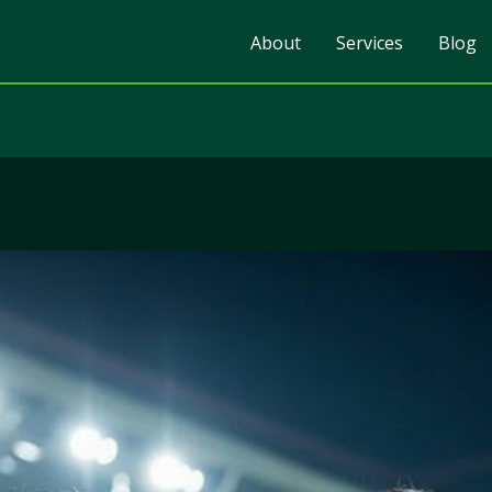
About
Services
Blog