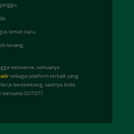
rganggu.
da.
gus teman baru.
bih tenang.
ingga metaverse, semuanya
adir
sebagai platform terbaik yang
terus berkembang, saatnya Anda
an bersama GOTO77.