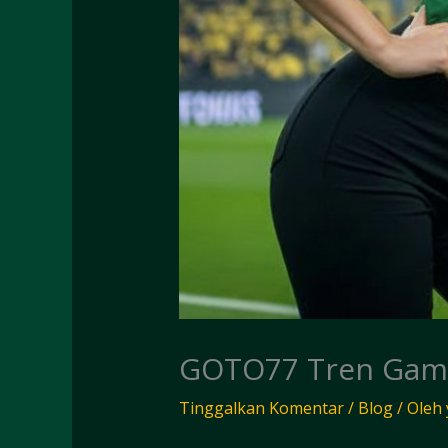
GOTO77 Tren Game
Tinggalkan Komentar
/
Blog
/ Oleh