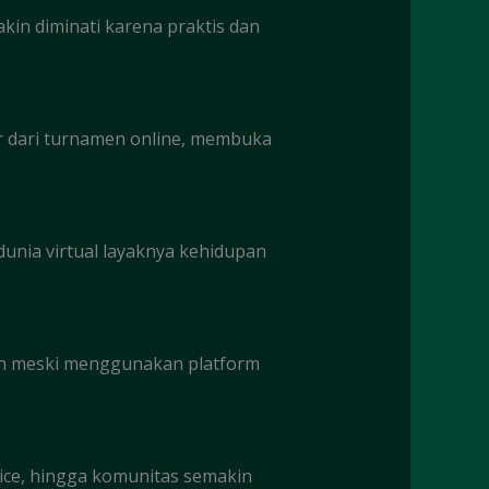
kin diminati karena praktis dan
ir dari turnamen online, membuka
unia virtual layaknya kehidupan
an meski menggunakan platform
voice, hingga komunitas semakin