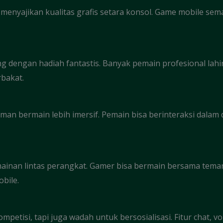
nyajikan kualitas grafis setara konsol. Game mobile sema
g dengan hadiah fantastis. Banyak pemain profesional lah
rbakat.
n bermain lebih imersif. Pemain bisa berinteraksi dalam d
inan lintas perangkat. Gamer bisa bermain bersama tem
obile.
ompetisi, tapi juga wadah untuk bersosialisasi. Fitur chat, 