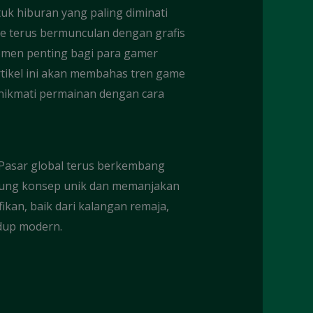
uk hiburan yang paling diminati
ne terus bermunculan dengan grafis
 momen penting bagi para gamer
rtikel ini akan membahas tren game
enikmati permainan dengan cara
. Pasar global terus berkembang
usung konsep unik dan memanjakan
ikan, baik dari kalangan remaja,
idup modern.