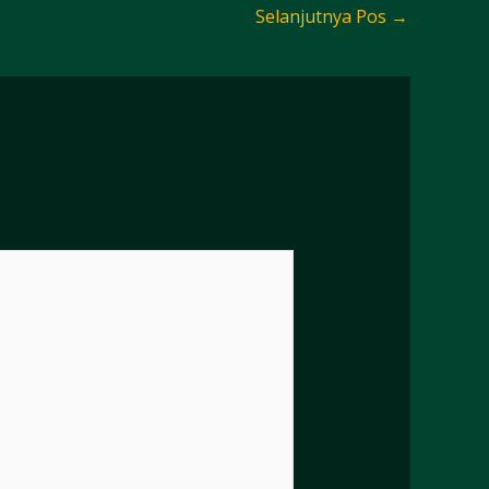
Selanjutnya Pos
→