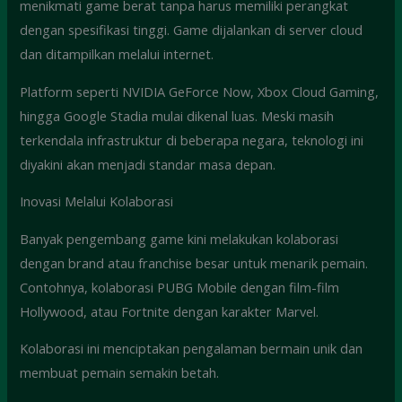
menikmati game berat tanpa harus memiliki perangkat
dengan spesifikasi tinggi. Game dijalankan di server cloud
dan ditampilkan melalui internet.
Platform seperti NVIDIA GeForce Now, Xbox Cloud Gaming,
hingga Google Stadia mulai dikenal luas. Meski masih
terkendala infrastruktur di beberapa negara, teknologi ini
diyakini akan menjadi standar masa depan.
Inovasi Melalui Kolaborasi
Banyak pengembang game kini melakukan kolaborasi
dengan brand atau franchise besar untuk menarik pemain.
Contohnya, kolaborasi PUBG Mobile dengan film-film
Hollywood, atau Fortnite dengan karakter Marvel.
Kolaborasi ini menciptakan pengalaman bermain unik dan
membuat pemain semakin betah.