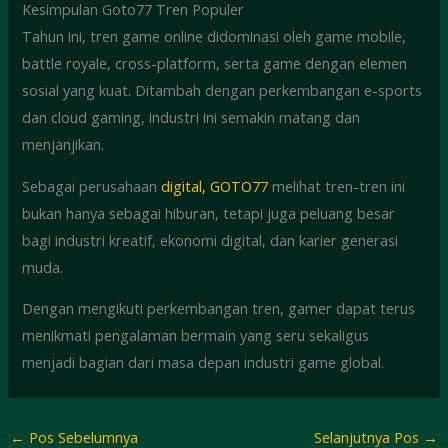
Kesimpulan Goto77 Tren Populer
Tahun ini, tren game online didominasi oleh game mobile,
battle royale, cross-platform, serta game dengan elemen
sosial yang kuat. Ditambah dengan perkembangan e-sports
dan cloud gaming, industri ini semakin matang dan
menjanjikan.
Sebagai perusahaan
digital, GOTO77
melihat tren-tren ini
bukan hanya sebagai hiburan, tetapi juga peluang besar
bagi industri kreatif, ekonomi digital, dan karier generasi
muda.
Dengan mengikuti perkembangan tren, gamer dapat terus
menikmati pengalaman bermain yang seru sekaligus
menjadi bagian dari masa depan industri game global.
←
Pos Sebelumnya
Selanjutnya Pos
→