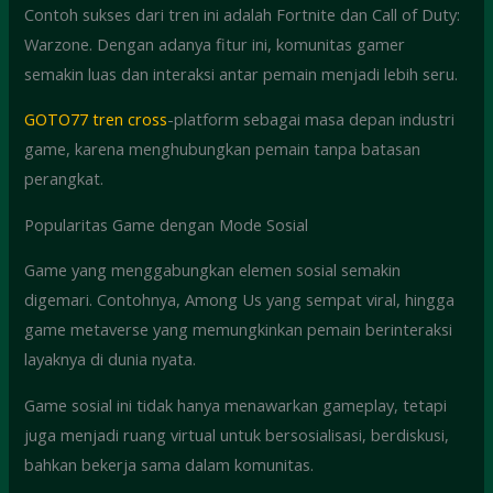
Contoh sukses dari tren ini adalah Fortnite dan Call of Duty:
Warzone. Dengan adanya fitur ini, komunitas gamer
semakin luas dan interaksi antar pemain menjadi lebih seru.
GOTO77 tren cross
-platform sebagai masa depan industri
game, karena menghubungkan pemain tanpa batasan
perangkat.
Popularitas Game dengan Mode Sosial
Game yang menggabungkan elemen sosial semakin
digemari. Contohnya, Among Us yang sempat viral, hingga
game metaverse yang memungkinkan pemain berinteraksi
layaknya di dunia nyata.
Game sosial ini tidak hanya menawarkan gameplay, tetapi
juga menjadi ruang virtual untuk bersosialisasi, berdiskusi,
bahkan bekerja sama dalam komunitas.