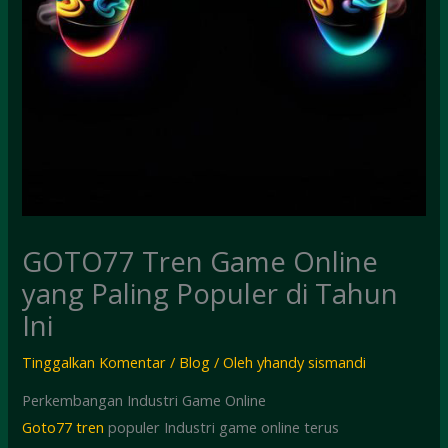
GOTO77 Tren Game Online
yang Paling Populer di Tahun
Ini
Tinggalkan Komentar
/
Blog
/ Oleh
yhandy sismandi
Perkembangan Industri Game Online
Goto77 tren
populer Industri game online terus