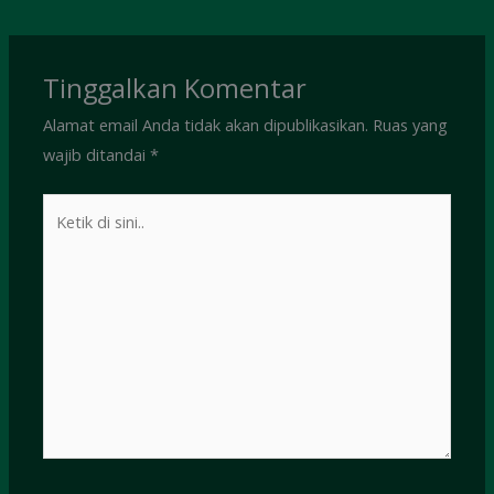
Tinggalkan Komentar
Alamat email Anda tidak akan dipublikasikan.
Ruas yang
wajib ditandai
*
Ketik
di
sini..