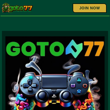
Lewati
JOIN NOW
ke
konten