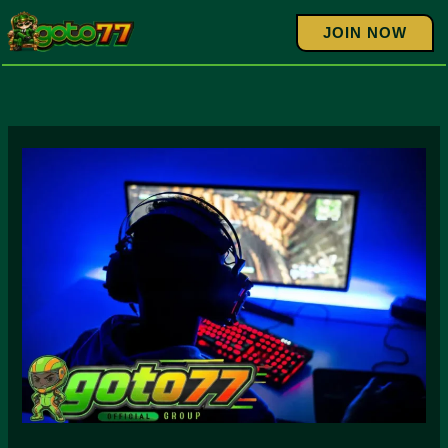
Lewati
JOIN NOW
ke
konten