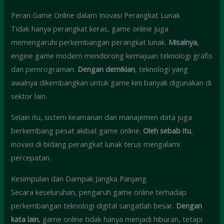
Peran Game Online dalam Inovasi Perangkat Lunak
Tidak hanya perangkat keras, game online juga
memengaruhi perkembangan perangkat lunak.
Misalnya
,
engine game modern mendorong kemajuan teknologi grafis
dan pemrograman.
Dengan demikian
, teknologi yang
awalnya dikembangkan untuk game kini banyak digunakan di
sektor lain.
Selain itu, sistem keamanan dan manajemen data juga
berkembang pesat akibat game online.
Oleh sebab itu
,
inovasi di bidang perangkat lunak terus mengalami
percepatan.
Kesimpulan dan Dampak Jangka Panjang
Secara keseluruhan, pengaruh game online terhadap
perkembangan teknologi digital sangatlah besar.
Dengan
kata lain
, game online tidak hanya menjadi hiburan, tetapi