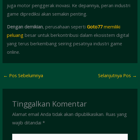
juga motor penggerak inovasi. Ke depannya, peran industri
game diprediksi akan semakin penting.
Dengan demikian
, perusahaan seperti
Goto77
memiliki
peluang
besar untuk berkontribusi dalam ekosistem digital
yang terus berkembang seiring pesatnya industri game
online.
←
Pos Sebelumnya
Selanjutnya Pos
→
Tinggalkan Komentar
Alamat email Anda tidak akan dipublikasikan.
Ruas yang
wajib ditandai
*
Ketik