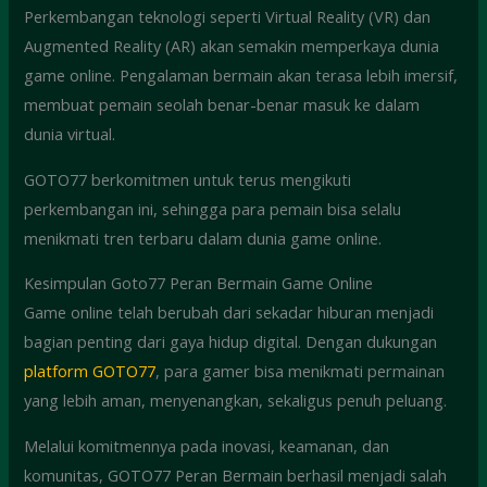
Perkembangan teknologi seperti Virtual Reality (VR) dan
Augmented Reality (AR) akan semakin memperkaya dunia
game online. Pengalaman bermain akan terasa lebih imersif,
membuat pemain seolah benar-benar masuk ke dalam
dunia virtual.
GOTO77 berkomitmen untuk terus mengikuti
perkembangan ini, sehingga para pemain bisa selalu
menikmati tren terbaru dalam dunia game online.
Kesimpulan Goto77 Peran Bermain Game Online
Game online telah berubah dari sekadar hiburan menjadi
bagian penting dari gaya hidup digital. Dengan dukungan
platform GOTO77
, para gamer bisa menikmati permainan
yang lebih aman, menyenangkan, sekaligus penuh peluang.
Melalui komitmennya pada inovasi, keamanan, dan
komunitas, GOTO77 Peran Bermain berhasil menjadi salah