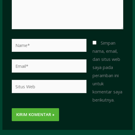
Name*
Simpan
nama, email,
dan situs web
Email*
saya pada
peramban ini
untuk
Situs
komentar saya
Web
berikutnya.