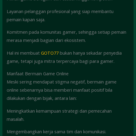
Layanan pelanggan profesional yang siap membantu
pemain kapan saja.
Komitmen pada komunitas gamer, sehingga setiap pemain
merasa menjadi bagian dari ekosistem.
Hal ini membuat
GOTO77
bukan hanya sekadar penyedia
game, tetapi juga mitra terpercaya bagi para gamer.
Manfaat Bermain Game Online
Meski sering mendapat stigma negatif, bermain game
online sebenarnya bisa memberi manfaat positif bila
dilakukan dengan bijak, antara lain:
Meningkatkan kemampuan strategi dan pemecahan
masalah.
Mengembangkan kerja sama tim dan komunikasi.