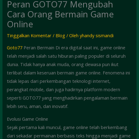
Peran GOTO77 Mengubah
Cara Orang Bermain Game
Online
Tinggalkan Komentar
/
Blog
/ Oleh
yhandy sismandi
Goto77
Peran Bermain Di era digital saat ini, game online
telah menjadi salah satu hiburan paling populer di seluruh
dunia. Tidak hanya anak muda, orang dewasa pun ikut
terlibat dalam keseruan bermain game online. Fenomena ini
tidak lepas dari perkembangan teknologi internet,
perangkat mobile, dan juga hadirnya platform modern
seperti GOTO77 yang menghadirkan pengalaman bermain
lebih seru, aman, dan inovatif.
Evolusi Game Online
Sejak pertama kali muncul, game online telah berkembang
dari sekadar permainan berbasis teks hingga menjadi game