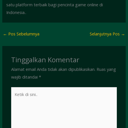
satu platform terbaik bagi pencinta game online di
Indonesia..
←
Pos Sebelumnya
Selanjutnya Pos
→
Tinggalkan Komentar
Alamat email Anda tidak akan dipublikasikan.
Ruas yang
wajib ditandai
*
Ketik
di
sini..