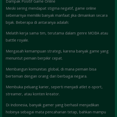
Dampak Positif Game Online
Meski sering mendapat stigma negatif, game online
sebenarnya memiliki banyak manfaat jika dimainkan secara
bijak. Beberapa di antaranya adalah:
Melatih kerja sama tim, terutama dalam genre MOBA atau
battle royale.
Mengasah kemampuan strategi, karena banyak game yang
menuntut pemain berpikir cepat.
Membangun komunitas global, di mana pemain bisa
berteman dengan orang dari berbagai negara.
Membuka peluang karier, seperti menjadi atlet e-sport,
streamer, atau konten kreator.
Di Indonesia, banyak gamer yang berhasil menjadikan
hobinya sebagai mata pencaharian tetap, bahkan mampu