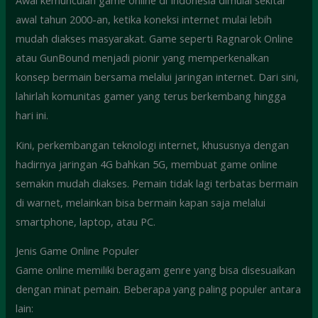
Awal kemunculan game online di Indonesia dimulai sekitar
awal tahun 2000-an, ketika koneksi internet mulai lebih
mudah diakses masyarakat. Game seperti Ragnarok Online
atau GunBound menjadi pionir yang memperkenalkan
konsep bermain bersama melalui jaringan internet. Dari sini,
lahirlah komunitas gamer yang terus berkembang hingga
hari ini.
Kini, perkembangan teknologi internet, khususnya dengan
hadirnya jaringan 4G bahkan 5G, membuat game online
semakin mudah diakses. Pemain tidak lagi terbatas bermain
di warnet, melainkan bisa bermain kapan saja melalui
smartphone, laptop, atau PC.
Jenis Game Online Populer
Game online memiliki beragam genre yang bisa disesuaikan
dengan minat pemain. Beberapa yang paling populer antara
lain: