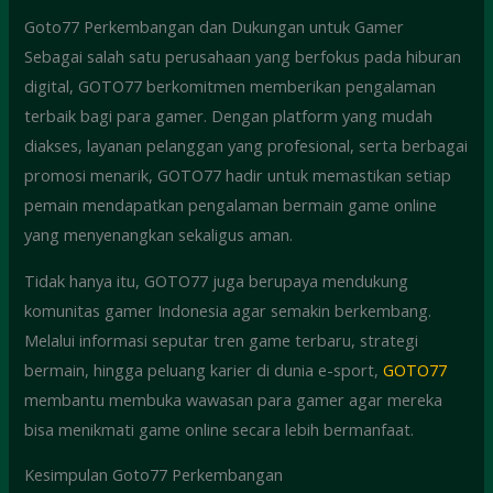
Goto77 Perkembangan dan Dukungan untuk Gamer
Sebagai salah satu perusahaan yang berfokus pada hiburan
digital, GOTO77 berkomitmen memberikan pengalaman
terbaik bagi para gamer. Dengan platform yang mudah
diakses, layanan pelanggan yang profesional, serta berbagai
promosi menarik, GOTO77 hadir untuk memastikan setiap
pemain mendapatkan pengalaman bermain game online
yang menyenangkan sekaligus aman.
Tidak hanya itu, GOTO77 juga berupaya mendukung
komunitas gamer Indonesia agar semakin berkembang.
Melalui informasi seputar tren game terbaru, strategi
bermain, hingga peluang karier di dunia e-sport,
GOTO77
membantu membuka wawasan para gamer agar mereka
bisa menikmati game online secara lebih bermanfaat.
Kesimpulan Goto77 Perkembangan