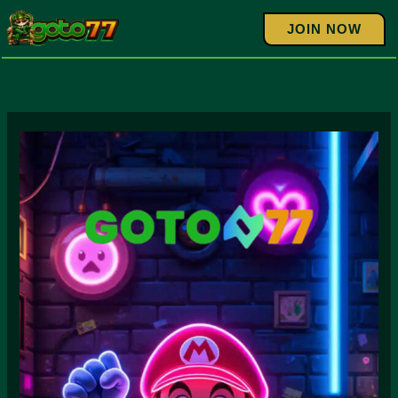
Lewati
JOIN NOW
ke
konten