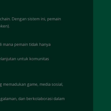
chain. Dengan sistem ini, pemain
oken).
di mana pemain tidak hanya
elanjutan untuk komunitas
ng memadukan game, media sosial,
engalaman, dan berkolaborasi dalam