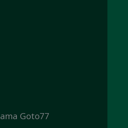
sama Goto77