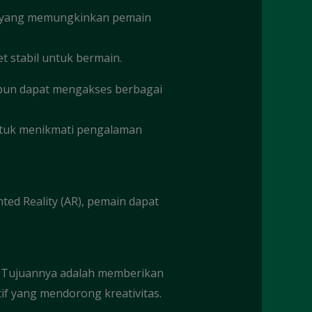
gi yang memungkinkan pemain
 stabil untuk bermain.
a pun dapat mengakses berbagai
untuk menikmati pengalaman
ted Reality (AR), pemain dapat
. Tujuannya adalah memberikan
if yang mendorong kreativitas.