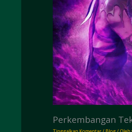
Perkembangan Tek
Tinggalkan Komentar
/
Blog
/ Oleh