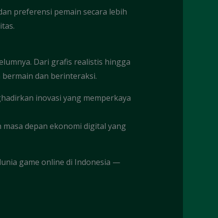
n preferensi pemain secara lebih
tas.
mnya. Dari grafis realistis hingga
 bermain dan berinteraksi.
ghadirkan inovasi yang memperkaya
n masa depan ekonomi digital yang
unia game online di Indonesia —