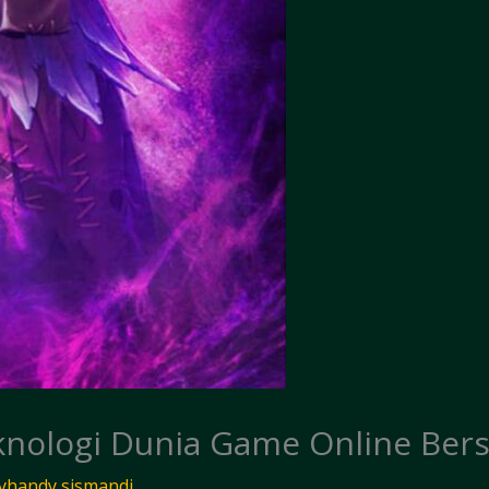
nologi Dunia Game Online Ber
yhandy sismandi