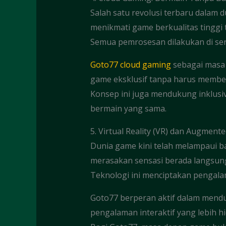
Salah satu revolusi terbaru dalam
menikmati game berkualitas tinggi 
Semua pemrosesan dilakukan di ser
Goto77 cloud gaming
sebagai masa 
game eksklusif tanpa harus membel
Konsep ini juga mendukung inklusi
bermain yang sama.
5. Virtual Reality (VR) dan Augmente
Dunia game kini telah melampaui bat
merasakan sensasi berada langsung
Teknologi ini menciptakan pengala
Goto77 berperan aktif dalam mendu
pengalaman interaktif yang lebih h