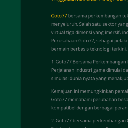
Goto77
bersama perkembangan tekno
menyeluruh. Salah satu sektor yang
virtual tiga dimensi yang imersif, 
Perusahaan Goto77, sebagai pelaku
bermain berbasis teknologi terkini,
1. Goto77 Bersama Perkembangan E
Perjalanan industri game dimulai da
simulasi dunia nyata yang menakjubk
Kemajuan ini memungkinkan pemain 
Goto77 memahami perubahan besar i
kompatibel dengan berbagai peran
2. Goto77 bersama perkembangan Gra