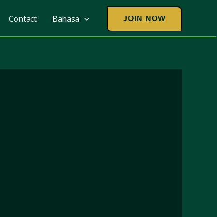
Contact
Bahasa
JOIN NOW