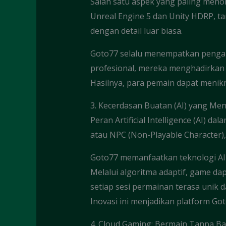
Salah satu aspek yang paling menon
Unreal Engine 5 dan Unity HDRP, ta
dengan detail luar biasa.
Goto77 selalu menempatkan pengal
profesional, mereka menghadirkan
Hasilnya, para pemain dapat menikm
3. Kecerdasan Buatan (AI) yang M
Peran Artificial Intelligence (AI) 
atau NPC (Non-Playable Character)
Goto77 memanfaatkan teknologi AI 
Melalui algoritma adaptif, game d
setiap sesi permainan terasa unik 
Inovasi ini menjadikan platform Go
4. Cloud Gaming: Bermain Tanpa Ba