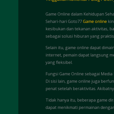
Game Online dalam Kehidupan Seha
Sehari-hari Goto77
Game online
kin
kesibukan dan tekanan aktivitas, b
sebagai solusi hiburan yang prakt
Selain itu, game online dapat dima
internet, pemain dapat langsung m
yang fleksibel.
Fungsi Game Online sebagai Media 
Di sisi lain, game online juga ber
penat setelah beraktivitas. Akibat
Tidak hanya itu, beberapa game dir
dapat menikmati permainan dengan