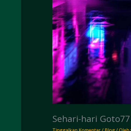
Sehari-hari Goto7
Tinggalkan Komentar
/
Blog
/ Oleh