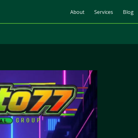
About
Services
Blog