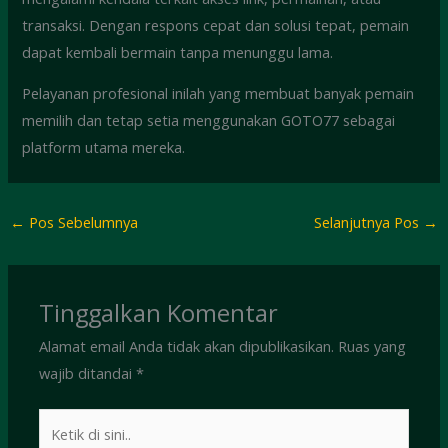
transaksi. Dengan respons cepat dan solusi tepat, pemain
dapat kembali bermain tanpa menunggu lama.
Pelayanan profesional inilah yang membuat banyak pemain
memilih dan tetap setia menggunakan GOTO77 sebagai
platform utama mereka.
←
Pos Sebelumnya
Selanjutnya Pos
→
Tinggalkan Komentar
Alamat email Anda tidak akan dipublikasikan.
Ruas yang
wajib ditandai
*
Ketik