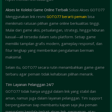
Akses ke Koleksi Game Online Terbaik
Solusi Akses GOTO77
Menggunakan link resmi
GOTO77 berarti pemain
bisa
menikmati ratusan pilihan game online berkualitas tinggi.
Mulai dari game aksi, petualangan, strategi, hingga hiburan
kasual—all tersedia dalam satu platform. Setiap game
memiliki tampilan grafis modern, gameplay responsif, dan
fitur lengkap yang memberikan pengalaman bermain
maksimal.
Selain itu, GOTO77 secara rutin menambahkan game-game
terbaru agar pemain tidak kehabisan pilihan menarik.
Tim Layanan Pelanggan 24/7
GOTO77 tidak hanya unggul dalam link yang stabil dan
aman, namun juga dalam layanan pelanggan. Tim support
berpengalaman siap membantu kapan saja jika pemain
mengalami kendala terkait akses link, permainan, atau